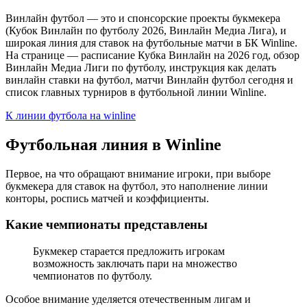
Винлайн футбол — это и спонсорские проекты букмекера
(Кубок Винлайн по футболу 2026, Винлайн Медиа Лига), и
широкая линия для ставок на футбольные матчи в БК Winline.
На странице — расписание Кубка Винлайн на 2026 год, обзор
Винлайн Медиа Лиги по футболу, инструкция как делать
винлайн ставки на футбол, матчи Винлайн футбол сегодня и
список главных турниров в футбольной линии Winline.
К линии футбола на winline
Футбольная линия в Winline
Первое, на что обращают внимание игроки, при выборе
букмекера для ставок на футбол, это наполнение линии
конторы, роспись матчей и коэффициенты.
Какие чемпионаты представлены
Букмекер старается предложить игрокам
возможность заключать пари на множество
чемпионатов по футболу.
Особое внимание уделяется отечественным лигам и