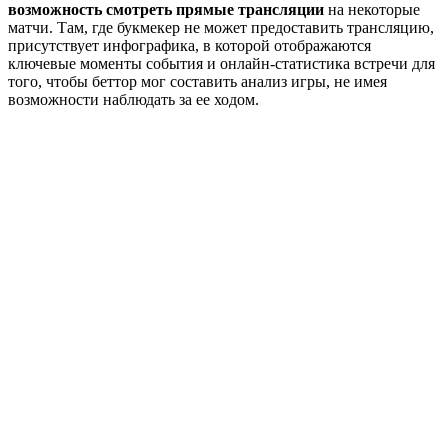
возможность смотреть прямые трансляции
на некоторые
матчи. Там, где букмекер не может предоставить трансляцию,
присутствует инфографика, в которой отображаются
ключевые моменты события и онлайн-статистика встречи для
того, чтобы беттор мог составить анализ игры, не имея
возможности наблюдать за ее ходом.