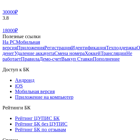
30000₽
3.8
18000₽
Полезные ссылки
На PC
Мобильная
версия
Приложения
Регистрация
Идентификация
Техподдержка
О
денег
Удаление аккаунта
Смена номера
Хоккей
Трансляции
Не
работает
Правила
Демо-счет
Выкуп Ставки
Пополнение
Доступ к БК
Андроид
iOS
Мобильная версия
Приложение на компьютер
Рейтинги БК
Рейтинг ЦУПИС БК
Рейтинг БК без ЦУПИС
Рейтинг БК по отзывам