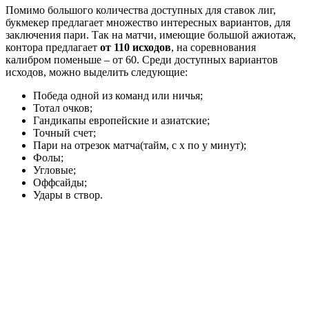
Помимо большого количества доступных для ставок лиг,
букмекер предлагает множество интересных вариантов, для
заключения пари. Так на матчи, имеющие большой ажиотаж,
контора предлагает
от 110 исходов
, на соревнования
калибром поменьше – от 60. Среди доступных вариантов
исходов, можно выделить следующие:
Победа одной из команд или ничья;
Тотал очков;
Гандикапы европейские и азиатские;
Точный счет;
Пари на отрезок матча(тайм, с х по у минут);
Фолы;
Угловые;
Оффсайды;
Удары в створ.