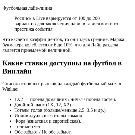
Футбольная лайв-линия
Роспись в Live варьируется от 100 до 200
вариантов для заключения пари, в зависимости от
престижа события.
Что касается коэффициентов, то они здесь средние. Маржа
букмекера колеблется от 6 до 10%, что для Лайв раздела
является приемлемой величиной.
Какие ставки доступны на футбол в
Винлайн
Список основных рынков на каждый футбольный матч в
Winline:
1X2 — победа домашних / ничья / победа гостей.
Двойной шанс (1X, 12, X2).
Тоталы голов (больше/меньше 2.5, 3.5 и др.).
Индивидуальные тоталы команд.
Фора (азиатская и европейская).
Точный счёт.
Обе забьют / Не обе забьют.