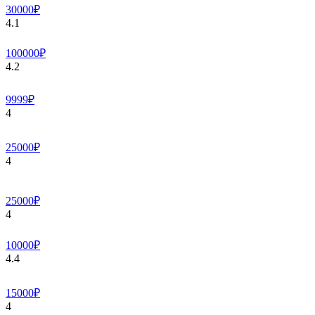
30000₽
4.1
100000₽
4.2
9999₽
4
25000₽
4
25000₽
4
10000₽
4.4
15000₽
4