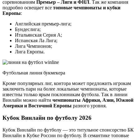
соревнованиям
Премьер – Лиги и ФНЛ
. Так же компания
подробно освещает все
топовые чемпионаты и кубки
Европы
:
Английская премьер-лига;
Бундеслига;
Итальянская Серия А;
Испанская Ла Лига;
Лига Чемпионов;
Лига Европы.
Футбольная линия букмекера
Кроме популярных лиг, контора может предложить игрокам
заключить пари на более локальные чемпионаты, которые
известны только ярым поклонникам футбола. Так в линии
Винлайн можно найти
чемпионаты Африки, Азии, Южной
Америки и Восточной Европы
разного уровня.
Кубок Винлайн по футболу 2026
Кубок Винлайн по футболу — это титульное спонсорство БК
Винлайн в Кубке России по футболу. В семантике топовые