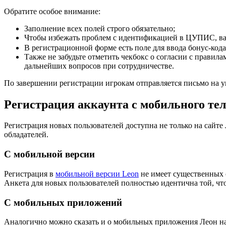
Обратите особое внимание:
Заполнение всех полей строго обязательно;
Чтобы избежать проблем с идентификацией в ЦУПИС, важ
В регистрационной форме есть поле для ввода бонус-код
Также не забудьте отметить чекбокс о согласии с правил
дальнейших вопросов при сотрудничестве.
По завершении регистрации игрокам отправляется письмо на у
Регистрация аккаунта с мобильного те
Регистрация новых пользователей доступна не только на сайте
обладателей.
С мобильной версии
Регистрация в
мобильной версии Leon
не имеет существенных 
Анкета для новых пользователей полностью идентична той, что
С мобильных приложений
Аналогично можно сказать и о мобильных приложения Леон на