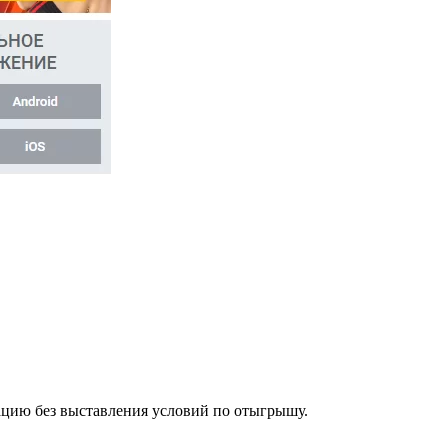
рацию без выставления условий по отыгрышу.