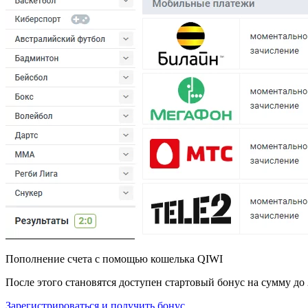
Пополнение счета с помощью кошелька QIWI
После этого становятся доступен стартовый бонус на сумму д
Зарегистрироваться и получить бонус