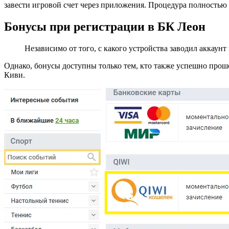
завести игровой счет через приложения. Процедура полностью
Бонусы при регистрации в БК Леон
Независимо от того, с какого устройства заводил аккаун
Однако, бонусы доступны только тем, кто также успешно прош
Киви.