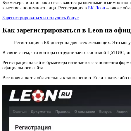
Букмекеры и их игроки связываются различными взаимоотношени
качестве анонимного лица. Регистрация в
БК Леон
– также обяз
Зарегистрироваться и получить бонус
Как зарегистрироваться в Leon на офи
Регистрация в БК доступна для всех желающих. Это мог
В связи с тем, что контора сотрудничает с системой ЦУПИС, 
Регистрация на сайте букмекера начинается с заполнения фор
официального сайта.
Все поля анкеты обязательны к заполнению. Если какие-либо 