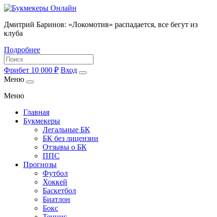
Дмитрий Баринов: «Локомотив» распадается, все бегут из
клуба
Подробнее
Фрибет 10 000 ₽
Вход
Меню
Меню
Главная
Букмекеры
Легальные БК
БК без лицензии
Отзывы о БК
ППС
Прогнозы
Футбол
Хоккей
Баскетбол
Биатлон
Бокс
Теннис