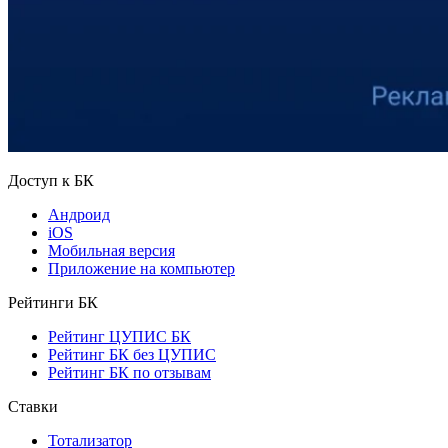
Доступ к БК
Андроид
iOS
Мобильная версия
Приложение на компьютер
Рейтинги БК
Рейтинг ЦУПИС БК
Рейтинг БК без ЦУПИС
Рейтинг БК по отзывам
Ставки
Тотализатор