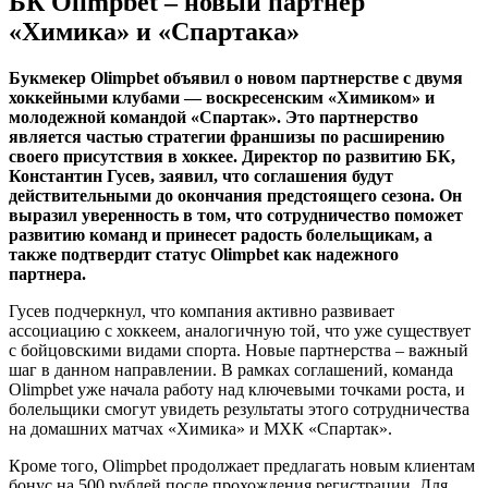
БК Olimpbet – новый партнер
«Химика» и «Спартака»
Букмекер Olimpbet объявил о новом партнерстве с двумя
хоккейными клубами — воскресенским «Химиком» и
молодежной командой «Спартак». Это партнерство
является частью стратегии франшизы по расширению
своего присутствия в хоккее. Директор по развитию БК,
Константин Гусев, заявил, что соглашения будут
действительными до окончания предстоящего сезона. Он
выразил уверенность в том, что сотрудничество поможет
развитию команд и принесет радость болельщикам, а
также подтвердит статус Olimpbet как надежного
партнера.
Гусев подчеркнул, что компания активно развивает
ассоциацию с хоккеем, аналогичную той, что уже существует
с бойцовскими видами спорта. Новые партнерства – важный
шаг в данном направлении. В рамках соглашений, команда
Olimpbet уже начала работу над ключевыми точками роста, и
болельщики смогут увидеть результаты этого сотрудничества
на домашних матчах «Химика» и МХК «Спартак».
Кроме того, Olimpbet продолжает предлагать новым клиентам
бонус на 500 рублей после прохождения регистрации. Для