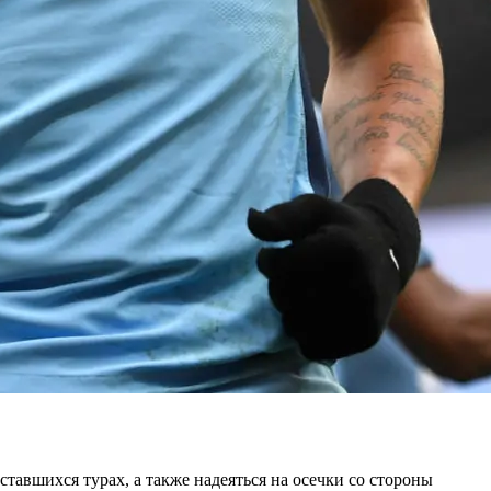
тавшихся турах, а также надеяться на осечки со стороны