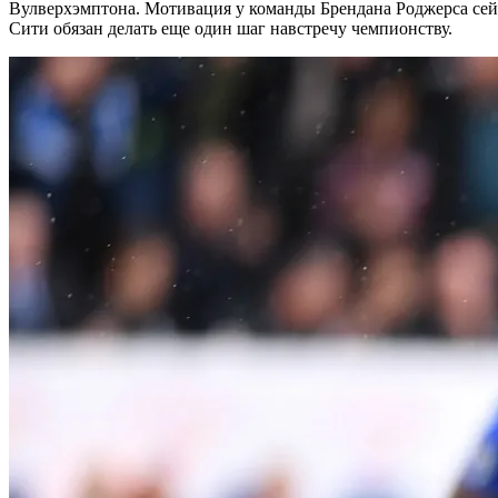
Вулверхэмптона. Мотивация у команды Брендана Роджерса сейч
Сити обязан делать еще один шаг навстречу чемпионству.