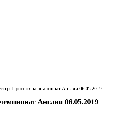
тер. Прогноз на чемпионат Англии 06.05.2019
чемпионат Англии 06.05.2019