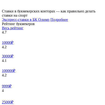
Ставки в букмекерских конторах — как правильно делать
ставки на спорт
Экспресс-ставки в БК Олимп
Подробнее
Рейтинг букмекеров
Весь рейтинг
4.7
10000₽
4.2
30000₽
4.1
100000₽
4.2
9999₽
4
25000₽