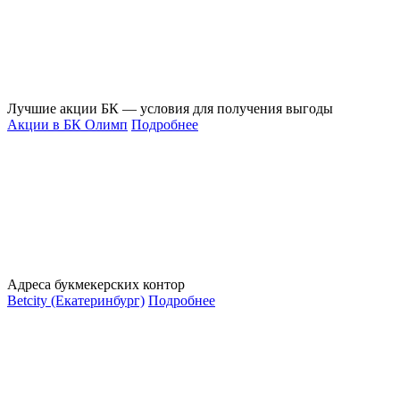
Лучшие акции БК — условия для получения выгоды
Акции в БК Олимп
Подробнее
Адреса букмекерских контор
Betcity (Екатеринбург)
Подробнее