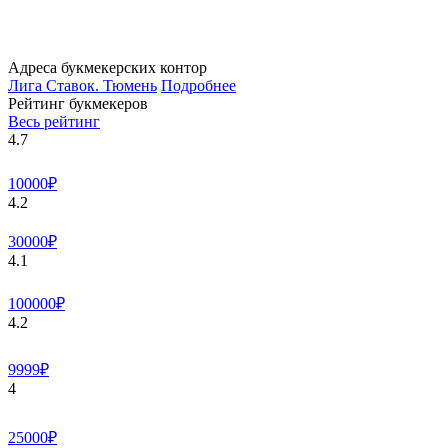
Адреса букмекерских контор
Лига Ставок. Тюмень
Подробнее
Рейтинг букмекеров
Весь рейтинг
4.7
10000₽
4.2
30000₽
4.1
100000₽
4.2
9999₽
4
25000₽