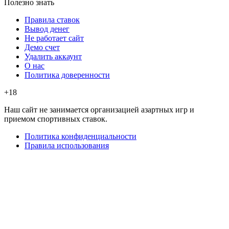
Полезно знать
Правила ставок
Вывод денег
Не работает сайт
Демо счет
Удалить аккаунт
О нас
Политика доверенности
+18
Наш сайт не занимается организацией азартных игр и
приемом спортивных ставок.
Политика конфиденциальности
Правила использования