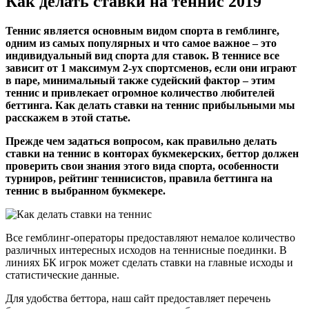
Как делать ставки на теннис 2019
Теннис является основным видом спорта в гемблинге,
одним из самых популярных и что самое важное – это
индивидуальный вид спорта для ставок. В теннисе все
зависит от 1 максимум 2-ух спортсменов, если они играют
в паре, минимальный также судейский фактор – этим
теннис и привлекает огромное количество любителей
беттинга. Как делать ставки на теннис прибыльными мы
расскажем в этой статье.
Прежде чем задаться вопросом, как правильно делать
ставки на теннис в конторах букмекерских, беттор должен
проверить свои знания этого вида спорта, особенности
турниров, рейтинг теннисистов, правила беттинга на
теннис в выбранном букмекере.
Все гемблинг-операторы предоставляют немалое количество
различных интересных исходов на теннисные поединки. В
линиях БК игрок может сделать ставки на главные исходы и
статистические данные.
Для удобства беттора, наш сайт предоставляет перечень