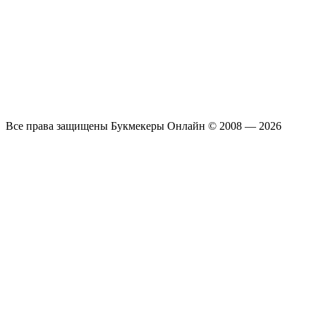
Все права защищены Букмекеры Онлайн © 2008 — 2026