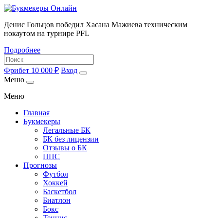
Денис Гольцов победил Хасана Мажиева техническим
нокаутом на турнире PFL
Подробнее
Фрибет 10 000 ₽
Вход
Меню
Меню
Главная
Букмекеры
Легальные БК
БК без лицензии
Отзывы о БК
ППС
Прогнозы
Футбол
Хоккей
Баскетбол
Биатлон
Бокс
Теннис