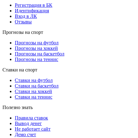
Регистрация в БК
Идентификация
Вход в ЛК
Отзывы
Прогнозы на спорт
Прогнозы на футбол
Прогнозы на хоккей
Прогнозы на баскетбол
Прогнозы на теннис
Ставки на спорт
Ставки на футбол
Ставки на баскетбол
Ставки на хоккей
Ставки на теннис
Полезно знать
Правила ставок
Вывод денег
Не работает сайт
Демо счет