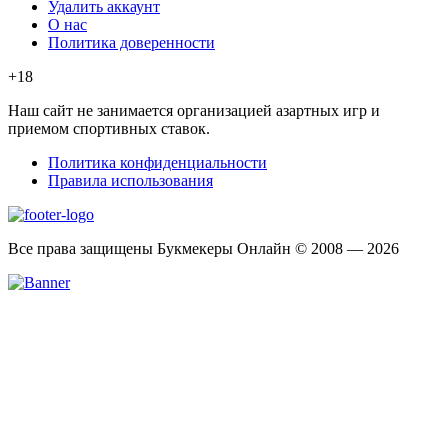
Удалить аккаунт
О нас
Политика доверенности
+18
Наш сайт не занимается организацией азартных игр и
приемом спортивных ставок.
Политика конфиденциальности
Правила использования
Все права защищены Букмекеры Онлайн © 2008 — 2026