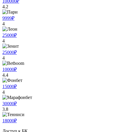
100000₽
4.2
9999₽
4
25000₽
4
25000₽
4
10000₽
4.4
15000₽
4
30000₽
3.8
18000₽
Доступ к БК