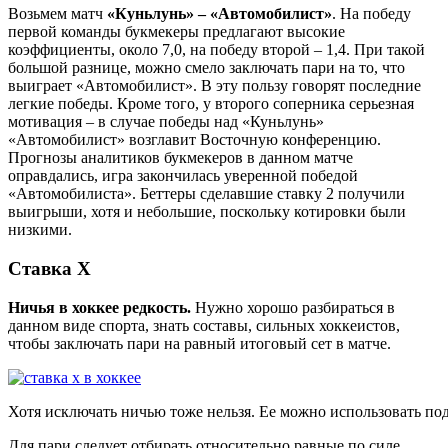
Возьмем матч
«Куньлунь» – «Автомобилист»
. На победу
первой команды букмекеры предлагают высокие
коэффициенты, около 7,0, на победу второй – 1,4. При такой
большой разнице, можно смело заключать пари на то, что
выиграет «Автомобилист». В эту пользу говорят последние
легкие победы. Кроме того, у второго соперника серьезная
мотивация – в случае победы над «Куньлунь»
«Автомобилист» возглавит Восточную конференцию.
Прогнозы аналитиков букмекеров в данном матче
оправдались, игра закончилась уверенной победой
«Автомобилиста». Беттеры сделавшие ставку 2 получили
выигрыши, хотя и небольшие, поскольку котировки были
низкими.
Ставка Х
Ничья в хоккее редкость.
Нужно хорошо разбираться в
данном виде спорта, знать составы, сильных хоккеистов,
чтобы заключать пари на равный итоговый сет в матче.
Хотя исключать ничью тоже нельзя. Ее можно использовать под
Для пари следует отбирать относительно равные по силе