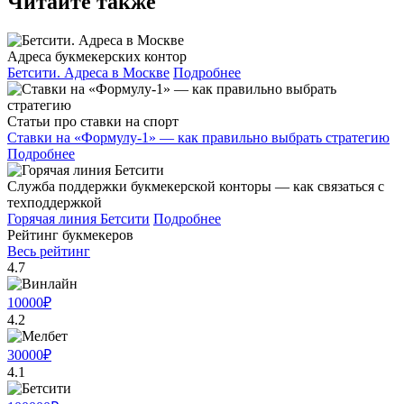
Читайте также
Адреса букмекерских контор
Бетсити. Адреса в Москве
Подробнее
Статьи про ставки на спорт
Ставки на «Формулу-1» — как правильно выбрать стратегию
Подробнее
Служба поддержки букмекерской конторы — как связаться с
техподдержкой
Горячая линия Бетсити
Подробнее
Рейтинг букмекеров
Весь рейтинг
4.7
10000₽
4.2
30000₽
4.1