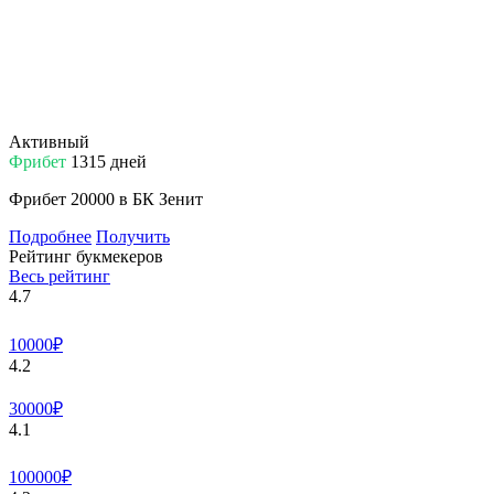
Активный
Фрибет
1315 дней
Фрибет 20000 в БК Зенит
Подробнее
Получить
Рейтинг букмекеров
Весь рейтинг
4.7
10000₽
4.2
30000₽
4.1
100000₽