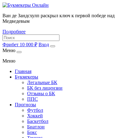
Ван де Зандсхулп раскрыл ключ к первой победе над
Медведевым
Подробнее
Фрибет 10 000 ₽
Вход
Меню
Меню
Главная
Букмекеры
Легальные БК
БК без лицензии
Отзывы о БК
ППС
Прогнозы
Футбол
Хоккей
Баскетбол
Биатлон
Бокс
Теннис