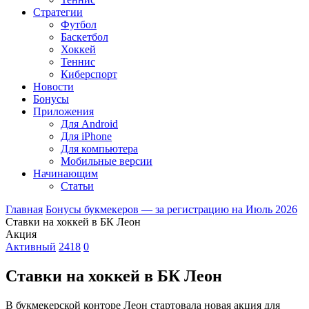
Стратегии
Футбол
Баскетбол
Хоккей
Теннис
Киберспорт
Новости
Бонусы
Приложения
Для Android
Для iPhone
Для компьютера
Мобильные версии
Начинающим
Статьи
Главная
Бонусы букмекеров — за регистрацию на Июль 2026
Ставки на хоккей в БК Леон
Акция
Активный
2418
0
Ставки на хоккей в БК Леон
В букмекерской конторе Леон стартовала новая акция для