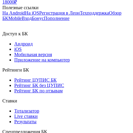
18000₽
Полезные ссылки
На Android
На iOS
Регистрация в Леон
Техподдержка
Обзор
БК
Mobile
Вход
Бонус
Пополнение
Доступ к БК
Андроид
iOS
Мобильная версия
Приложение на компьютер
Рейтинги БК
Рейтинг ЦУПИС БК
Рейтинг БК без ЦУПИС
Рейтинг БК по отзывам
Ставки
Тотализатор
Live ставки
Результаты
Спецпредложения БК