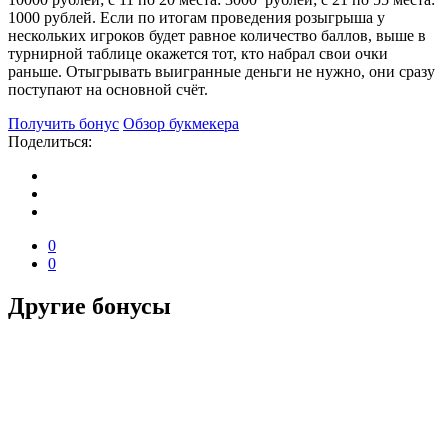
1000 рублей. Если по итогам проведения розыгрыша у
нескольких игроков будет равное количество баллов, выше в
турнирной таблице окажется тот, кто набрал свои очки
раньше. Отыгрывать выигранные деньги не нужно, они сразу
поступают на основной счёт.
Получить бонус
Обзор букмекера
Поделиться:
0
0
Другие бонусы