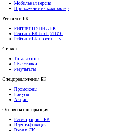
Мобильная версия
Приложение на компьютер
Рейтинги БК
Рейтинг ЦУПИС БК
Рейтинг БК без ЦУПИС
Рейтинг БК по отзывам
Ставки
Тотализатор
Live ставки
Результаты
Спецпредложения БК
Промокоды
Бонусы
Акции
Основная информация
Регистрация в БК
Идентификация
Вход в ЛК