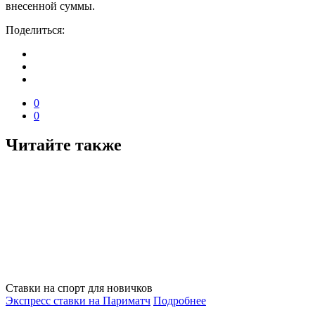
внесенной суммы.
Поделиться:
0
0
Читайте также
Ставки на спорт для новичков
Экспресс ставки на Париматч
Подробнее