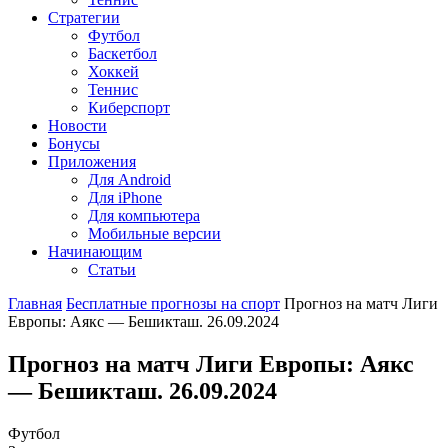
Стратегии
Футбол
Баскетбол
Хоккей
Теннис
Киберспорт
Новости
Бонусы
Приложения
Для Android
Для iPhone
Для компьютера
Мобильные версии
Начинающим
Статьи
Главная
Бесплатные прогнозы на спорт
Прогноз на матч Лиги
Европы: Аякс — Бешикташ. 26.09.2024
Прогноз на матч Лиги Европы: Аякс
— Бешикташ. 26.09.2024
Футбол