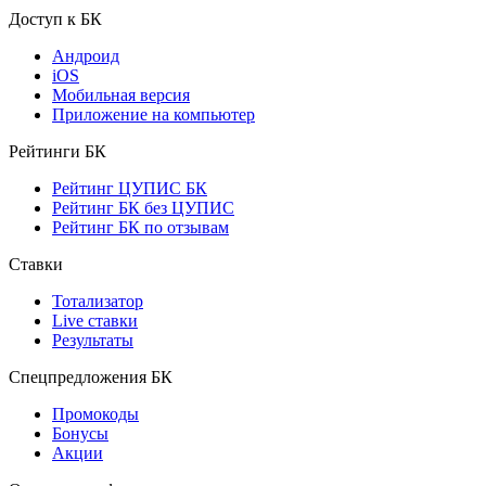
Доступ к БК
Андроид
iOS
Мобильная версия
Приложение на компьютер
Рейтинги БК
Рейтинг ЦУПИС БК
Рейтинг БК без ЦУПИС
Рейтинг БК по отзывам
Ставки
Тотализатор
Live ставки
Результаты
Спецпредложения БК
Промокоды
Бонусы
Акции