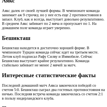
Аякс
Аякс далек от своей лучшей формы. В чемпионате команда
занимает аж 9 строчку, но у нее есть еще 2 противостояния в
запасе. Клуб, как и всегда, выступает довольно результативно.
В среднем Аякс забивает по 2 мяча и пропускает по 1. На
домашнем поле команда играет уверенно.
Бешикташ
Бешикташ находится в достаточно хорошей форме. В
чемпионате Турции команда сейчас идет на третьем месте.
Летом клуб подписал Рафу Силву и Иммобиле. Сейчас
Бешикташ выступает крайне результативно. Команда
стабильно забивает не менее 2 мячей за матч.
Интересные статистические факты
Последний домашний матч Аякса закончился победой со
счетом 5:0. Бешикташ сыграл два гостевых противостояния на
ничью. Последняя встреча команда закончилась со счетом 2:1
в пользу нидерландского клуба.