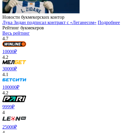
Новости букмекерских контор
Лука Зидан подписал контракт с «Леганесом»
Подробнее
Рейтинг букмекеров
Весь рейтинг
4.7
10000₽
4.2
30000₽
4.1
100000₽
4.2
9999₽
4
25000₽
4