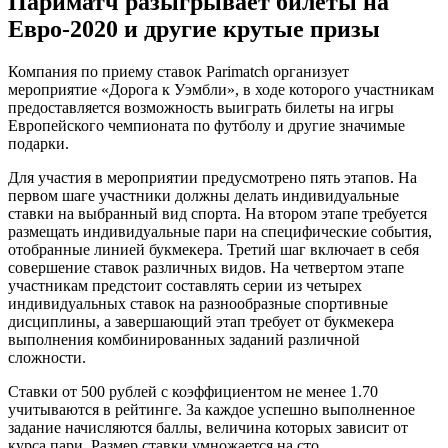
Париматч разыгрывает билеты на
Евро-2020 и другие крутые призы
Компания по приему ставок Parimatch организует
мероприятие «Дорога к Уэмбли», в ходе которого участникам
предоставляется возможность выиграть билеты на игры
Европейского чемпионата по футболу и другие значимые
подарки.
Для участия в мероприятии предусмотрено пять этапов. На
первом шаге участники должны делать индивидуальные
ставки на выбранный вид спорта. На втором этапе требуется
размещать индивидуальные пари на специфические события,
отобранные линией букмекера. Третий шаг включает в себя
совершение ставок различных видов. На четвертом этапе
участникам предстоит составлять серии из четырех
индивидуальных ставок на разнообразные спортивные
дисциплины, а завершающий этап требует от букмекера
выполнения комбинированных заданий различной
сложности.
Ставки от 500 рублей с коэффициентом не менее 1.70
учитываются в рейтинге. За каждое успешно выполненное
задание начисляются баллы, величина которых зависит от
курса пари. Размер ставки умножается на сто.