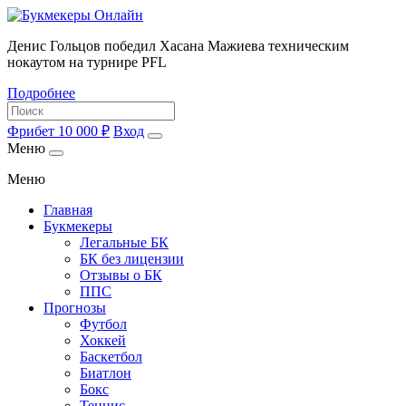
Денис Гольцов победил Хасана Мажиева техническим
нокаутом на турнире PFL
Подробнее
Фрибет 10 000 ₽
Вход
Меню
Меню
Главная
Букмекеры
Легальные БК
БК без лицензии
Отзывы о БК
ППС
Прогнозы
Футбол
Хоккей
Баскетбол
Биатлон
Бокс
Теннис