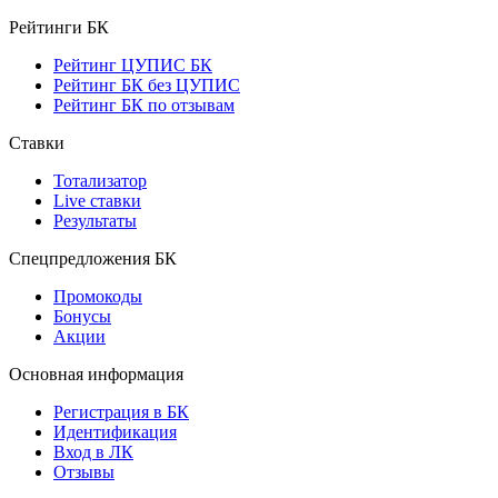
Рейтинги БК
Рейтинг ЦУПИС БК
Рейтинг БК без ЦУПИС
Рейтинг БК по отзывам
Ставки
Тотализатор
Live ставки
Результаты
Спецпредложения БК
Промокоды
Бонусы
Акции
Основная информация
Регистрация в БК
Идентификация
Вход в ЛК
Отзывы