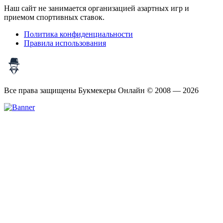
Наш сайт не занимается организацией азартных игр и
приемом спортивных ставок.
Политика конфиденциальности
Правила использования
Все права защищены Букмекеры Онлайн © 2008 — 2026