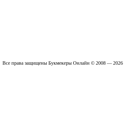
Все права защищены Букмекеры Онлайн © 2008 — 2026