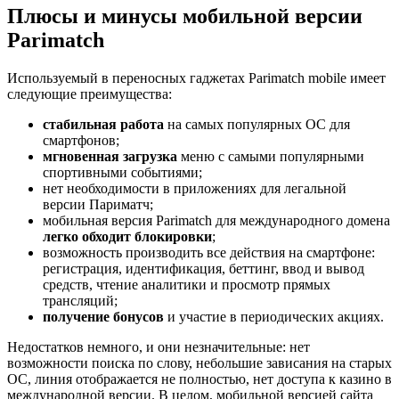
Плюсы и минусы мобильной версии
Parimatch
Используемый в переносных гаджетах Parimatch mobile имеет
следующие преимущества:
стабильная работа
на самых популярных ОС для
смартфонов;
мгновенная загрузка
меню с самыми популярными
спортивными событиями;
нет необходимости в приложениях для легальной
версии Париматч;
мобильная версия Parimatch для международного домена
легко обходит блокировки
;
возможность производить все действия на смартфоне:
регистрация, идентификация, беттинг, ввод и вывод
средств, чтение аналитики и просмотр прямых
трансляций;
получение бонусов
и участие в периодических акциях.
Недостатков немного, и они незначительные: нет
возможности поиска по слову, небольшие зависания на старых
ОС, линия отображается не полностью, нет доступа к казино в
международной версии. В целом, мобильной версией сайта