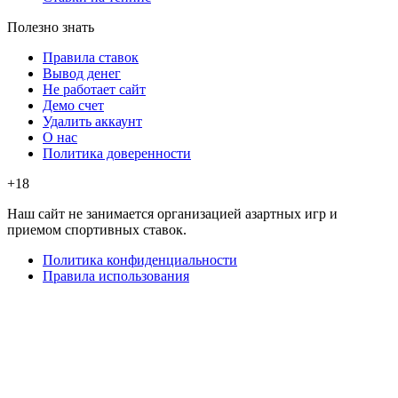
Полезно знать
Правила ставок
Вывод денег
Не работает сайт
Демо счет
Удалить аккаунт
О нас
Политика доверенности
+18
Наш сайт не занимается организацией азартных игр и
приемом спортивных ставок.
Политика конфиденциальности
Правила использования