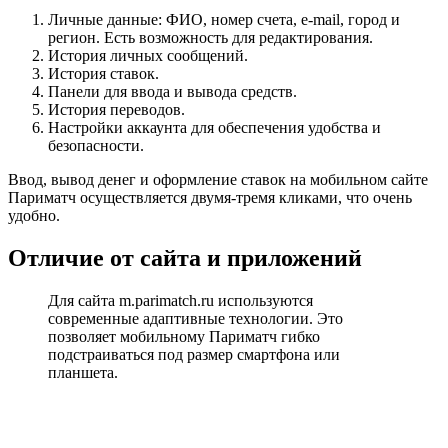
Личные данные: ФИО, номер счета, e-mail, город и
регион. Есть возможность для редактирования.
История личных сообщений.
История ставок.
Панели для ввода и вывода средств.
История переводов.
Настройки аккаунта для обеспечения удобства и
безопасности.
Ввод, вывод денег и оформление ставок на мобильном сайте
Париматч осуществляется двумя-тремя кликами, что очень
удобно.
Отличие от сайта и приложений
Для сайта m.parimatch.ru используются
современные адаптивные технологии. Это
позволяет мобильному Париматч гибко
подстраиваться под размер смартфона или
планшета.