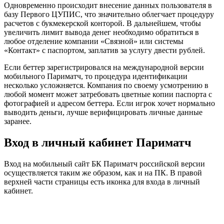
Одновременно происходит внесение данных пользователя в
базу Первого ЦУПИС, что значительно облегчает процедуру
расчетов с букмекерской конторой. В дальнейшем, чтобы
увеличить лимит вывода денег необходимо обратиться в
любое отделение компании «Связной» или системы
«Контакт» с паспортом, заплатив за услугу двести рублей.
Если беттер зарегистрировался на международной версии
мобильного Париматч, то процедура идентификации
несколько усложняется. Компания по своему усмотрению в
любой момент может затребовать цветные копии паспорта с
фотографией и адресом беттера. Если игрок хочет нормально
выводить деньги, лучше верифицировать личные данные
заранее.
Вход в личный кабинет Париматч
Вход на мобильный сайт БК Париматч российской версии
осуществляется таким же образом, как и на ПК. В правой
верхней части страницы есть иконка для входа в личный
кабинет.