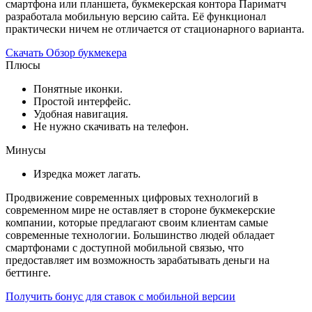
смартфона или планшета, букмекерская контора Париматч
разработала мобильную версию сайта. Её функционал
практически ничем не отличается от стационарного варианта.
Скачать
Обзор букмекера
Плюсы
Понятные иконки.
Простой интерфейс.
Удобная навигация.
Не нужно скачивать на телефон.
Минусы
Изредка может лагать.
Продвижение современных цифровых технологий в
современном мире не оставляет в стороне букмекерские
компании, которые предлагают своим клиентам самые
современные технологии. Большинство людей обладает
смартфонами с доступной мобильной связью, что
предоставляет им возможность зарабатывать деньги на
беттинге.
Получить бонус для ставок с мобильной версии