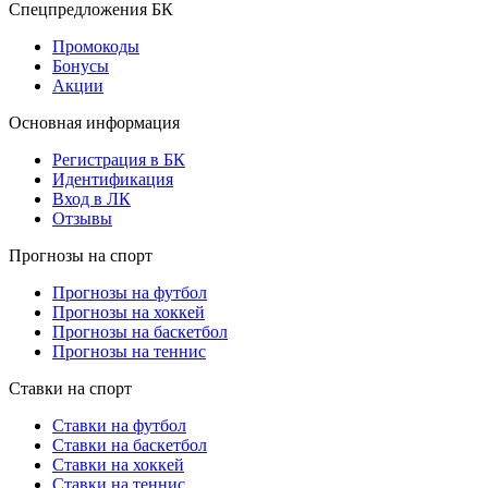
Спецпредложения БК
Промокоды
Бонусы
Акции
Основная информация
Регистрация в БК
Идентификация
Вход в ЛК
Отзывы
Прогнозы на спорт
Прогнозы на футбол
Прогнозы на хоккей
Прогнозы на баскетбол
Прогнозы на теннис
Ставки на спорт
Ставки на футбол
Ставки на баскетбол
Ставки на хоккей
Ставки на теннис