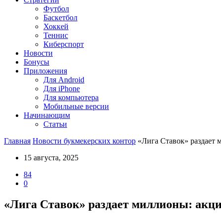
Футбол
Баскетбол
Хоккей
Теннис
Киберспорт
Новости
Бонусы
Приложения
Для Android
Для iPhone
Для компьютера
Мобильные версии
Начинающим
Статьи
Главная
Новости букмекерских контор
«Лига Ставок» раздает
15 августа, 2025
84
0
«Лига Ставок» раздает миллионы: акц