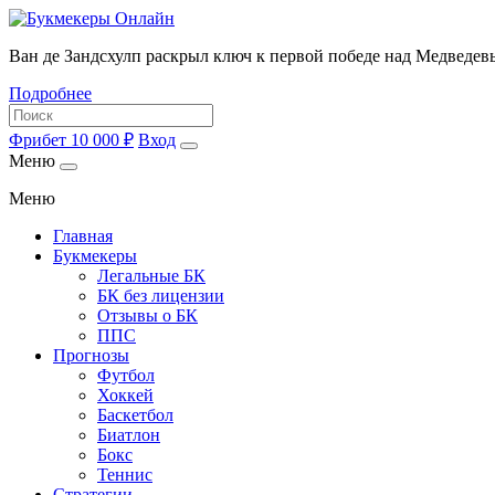
Ван де Зандсхулп раскрыл ключ к первой победе над Медведе
Подробнее
Фрибет 10 000 ₽
Вход
Меню
Меню
Главная
Букмекеры
Легальные БК
БК без лицензии
Отзывы о БК
ППС
Прогнозы
Футбол
Хоккей
Баскетбол
Биатлон
Бокс
Теннис
Стратегии