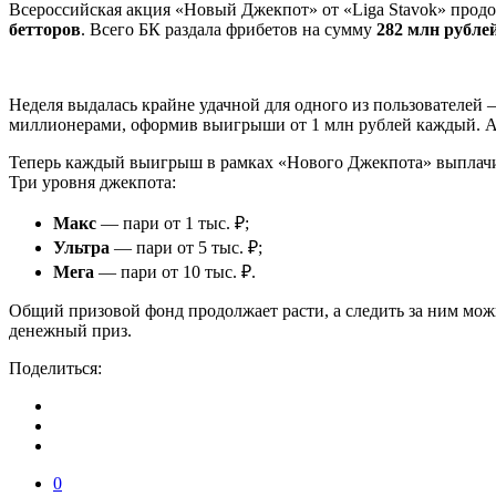
Всероссийская акция «Новый Джекпот» от «Liga Stavok» про
бетторов
. Всего БК раздала фрибетов на сумму
282 млн рубле
Неделя выдалась крайне удачной для одного из пользователей 
миллионерами, оформив выигрыши от 1 млн рублей каждый. Аб
Теперь каждый выигрыш в рамках «Нового Джекпота» выплач
Три уровня джекпота:
Макс
— пари от 1 тыс. ₽;
Ультра
— пари от 5 тыс. ₽;
Мега
— пари от 10 тыс. ₽.
Общий призовой фонд продолжает расти, а следить за ним мож
денежный приз.
Поделиться:
0