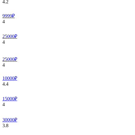
4.2
9999₽
4
25000₽
4
25000₽
4
10000₽
4.4
15000₽
4
30000₽
3.8