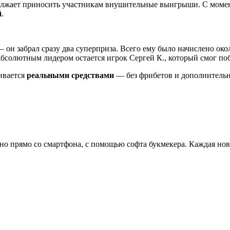
должает приносить участникам внушительные выигрыши. С моме
й
.
— он забрал сразу два суперприза. Всего ему было начислено ок
солютным лидером остается игрок Сергей К., который смог по
ивается
реальными средствами
— без фрибетов и дополнитель
но прямо со смартфона, с помощью софта букмекера. Каждая но