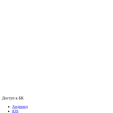
Доступ к БК
Андроид
iOS