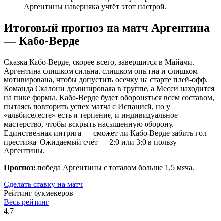
Аргентины наверняка учтёт этот настрой.
Итоговый прогноз на матч Аргентина
— Кабо-Верде
Сказка Кабо-Верде, скорее всего, завершится в Майами.
Аргентина слишком сильна, слишком опытна и слишком
мотивирована, чтобы допустить осечку на старте плей-офф.
Команда Скалони доминировала в группе, а Месси находится
на пике формы. Кабо-Верде будет обороняться всем составом,
пытаясь повторить успех матча с Испанией, но у
«альбиселесте» есть и терпение, и индивидуальное
мастерство, чтобы вскрыть насыщенную оборону.
Единственная интрига — сможет ли Кабо-Верде забить гол
престижа. Ожидаемый счёт — 2:0 или 3:0 в пользу
Аргентины.
Прогноз:
победа Аргентины с тоталом больше 1,5 мяча.
Сделать ставку на матч
Рейтинг букмекеров
Весь рейтинг
4.7