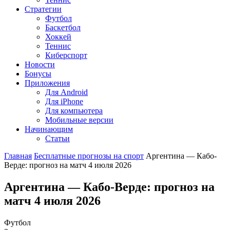
Стратегии
Футбол
Баскетбол
Хоккей
Теннис
Киберспорт
Новости
Бонусы
Приложения
Для Android
Для iPhone
Для компьютера
Мобильные версии
Начинающим
Статьи
Главная
Бесплатные прогнозы на спорт
Аргентина — Кабо-
Верде: прогноз на матч 4 июля 2026
Аргентина — Кабо-Верде: прогноз на
матч 4 июля 2026
Футбол