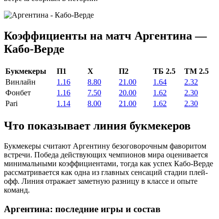
Коэффициенты на матч Аргентина —
Кабо-Верде
Букмекеры
П1
Х
П2
ТБ 2.5
ТМ 2.5
Винлайн
1.16
8.80
21.00
1.64
2.32
Фонбет
1.16
7.50
20.00
1.62
2.30
Pari
1.14
8.00
21.00
1.62
2.30
Что показывает линия букмекеров
Букмекеры считают Аргентину безоговорочным фаворитом
встречи. Победа действующих чемпионов мира оценивается
минимальными коэффициентами, тогда как успех Кабо-Верде
рассматривается как одна из главных сенсаций стадии плей-
офф. Линия отражает заметную разницу в классе и опыте
команд.
Аргентина: последние игры и состав