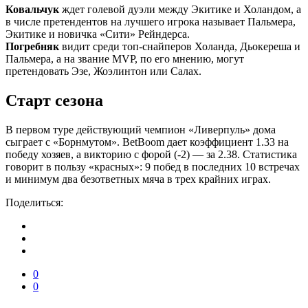
Ковальчук
ждет голевой дуэли между Экитике и Холандом, а
в числе претендентов на лучшего игрока называет Пальмера,
Экитике и новичка «Сити» Рейндерса.
Погребняк
видит среди топ-снайперов Холанда, Дьокереша и
Пальмера, а на звание MVP, по его мнению, могут
претендовать Эзе, Жоэлинтон или Салах.
Старт сезона
В первом туре действующий чемпион «Ливерпуль» дома
сыграет с «Борнмутом». BetBoom дает коэффициент 1.33 на
победу хозяев, а викторию с форой (-2) — за 2.38. Статистика
говорит в пользу «красных»: 9 побед в последних 10 встречах
и минимум два безответных мяча в трех крайних играх.
Поделиться:
0
0