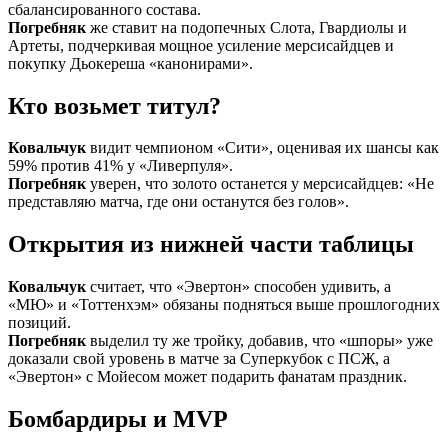
сбалансированного состава.
Погребняк
же ставит на подопечных Слота, Гвардиолы и
Артеты, подчеркивая мощное усиление мерсисайдцев и
покупку Дьокереша «канонирами».
Кто возьмет титул?
Ковальчук
видит чемпионом «Сити», оценивая их шансы как
59% против 41% у «Ливерпуля».
Погребняк
уверен, что золото останется у мерсисайдцев: «Не
представляю матча, где они останутся без голов».
Открытия из нижней части таблицы
Ковальчук
считает, что «Эвертон» способен удивить, а
«МЮ» и «Тоттенхэм» обязаны подняться выше прошлогодних
позиций.
Погребняк
выделил ту же тройку, добавив, что «шпоры» уже
доказали свой уровень в матче за Суперкубок с ПСЖ, а
«Эвертон» с Мойесом может подарить фанатам праздник.
Бомбардиры и MVP